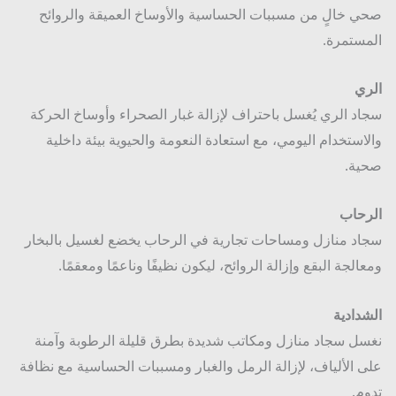
 خالٍ من مسببات الحساسية والأوساخ العميقة والروائح
ستمرة.
ي
د الري يُغسل باحتراف لإزالة غبار الصحراء وأوساخ الحركة
استخدام اليومي، مع استعادة النعومة والحيوية بيئة داخلية
ة.
حاب
د منازل ومساحات تجارية في الرحاب يخضع لغسيل بالبخار
الجة البقع وإزالة الروائح، ليكون نظيفًا وناعمًا ومعقمًا.
دادية
ل سجاد منازل ومكاتب شديدة بطرق قليلة الرطوبة وآمنة
 الألياف، لإزالة الرمل والغبار ومسببات الحساسية مع نظافة
م.