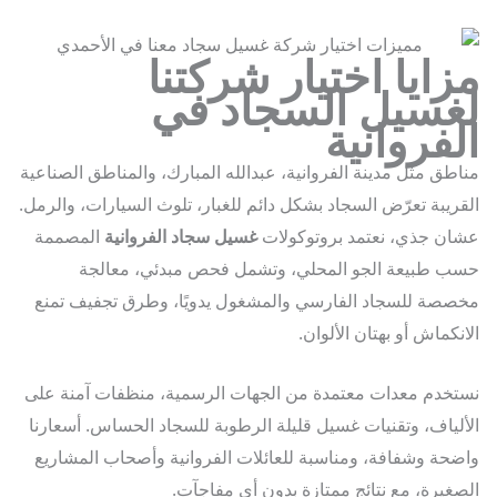
ايا اختيار شركتنا
غسيل السجاد في
فروانية
طق مثل مدينة الفروانية، عبدالله المبارك، والمناطق الصناعية
ريبة تعرّض السجاد بشكل دائم للغبار، تلوث السيارات، والرمل.
ن جذي، نعتمد بروتوكولات
غسيل سجاد الفروانية
المصممة
 طبيعة الجو المحلي، وتشمل فحص مبدئي، معالجة
صة للسجاد الفارسي والمشغول يدويًا، وطرق تجفيف تمنع
نكماش أو بهتان الألوان.
خدم معدات معتمدة من الجهات الرسمية، منظفات آمنة على
لياف، وتقنيات غسيل قليلة الرطوبة للسجاد الحساس. أسعارنا
حة وشفافة، ومناسبة للعائلات الفروانية وأصحاب المشاريع
غيرة، مع نتائج ممتازة بدون أي مفاجآت.