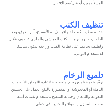
لمستأجرين، أو قبل/بعد الانتقال.
نظيف الكنب
دمة تنظيف كنب احترافية لإزالة الأوساخ، آثار العرق، بقع
لطعام، والروائح من الكنب القماشي والجلدي. تنظيف فعّال
لطيف يحافظ على نظافة الكنب وراحته ليكون مناسبًا
لاستخدام اليومي.
لميع الرخام
وفّر خدمة تلميع رخام متخصصة لإعادة اللمعان للأرضيات
لباهتة أو المخدوشة أو المتضررة بالبقع. نعمل على تحسين
لنعومة واللمعان وحماية السطح باستخدام تقنيات آمنة
ناسب المنازل والمواقع التجارية في حولي.