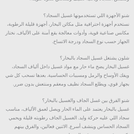
 الأجهزة اللي تستخدمونها غسيل السجاد؟
خدم أجهزة احترافية مثل مكائن البخار، أجهزة قليلة الرطوبة،
نس صناعية قوية، وأدوات معالجة بقع آمنة على الألياف. نختار
هاز حسب نوع السجاد ودرجة الاتساخ.
ن يشتغل غسيل السجاد بالبخار؟
ل البخار يضخ ماء حار مع مواد غسيل داخل ألياف السجاد،
ك الأوساخ والرمل ومسببات الحساسية. بعدها نسحب كل شي
از قوي، ويطلع السجاد نظيف ومعقم ومنتعش بدون ضرر.
 الفرق بين غسل الجاف والغسيل بالبخار؟
ل بالبخار يعتمد على الماء الحار ويصل لعمق الألياف، مناسب
د اللي عليه حركة وايد. الغسيل الجاف رطوبته قليلة ويحمي
جاد الحساس وينشف أسرع. الاثنين فعالين، والفرق بينهم