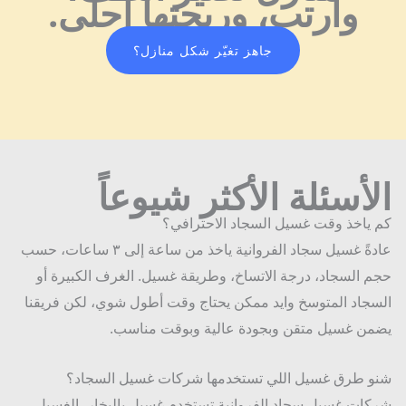
وأرتب، وريحتها احلى.
ت في 
مدينة 
الكويت
جاهز تغيّر شكل منازل؟
، أقدر 
أقول 
إن 
همومي 
انتهت! 
من 
أسئلة الأكثر شيوعاً
البداية، 
كان 
ياخذ وقت غسيل السجاد الاحترافي؟
فريقهم 
عادةً غسيل سجاد الفروانية ياخذ من ساعة إلى ٣ ساعات، حسب
متفهم 
 السجاد، درجة الاتساخ، وطريقة غسيل. الغرف الكبيرة أو
ويطمن. 
جاد المتوسخ وايد ممكن يحتاج وقت أطول شوي، لكن فريقنا
سمعوا 
ن غسيل متقن وبجودة عالية وبوقت مناسب.
مخاوف
ي 
وشرحو
 طرق غسيل اللي تستخدمها شركات غسيل السجاد؟
ا لي 
ات غسيل سجاد الفروانية تستخدم غسيل بالبخار، الغسيل