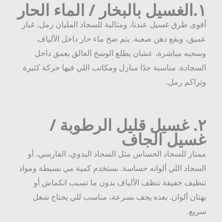
١
الغسيل بالبخار / الماء الحار
قوى طرق غسيل عندنا، ومثالية للسجاد المليان رمل، غبار
ميق، وبقع دهن صعبة. يتم ضخ ماء حار داخل الألياف
سحبه مباشرة، عشان يطلع الوسخ العالق بعمق داخل
لسجادة. مناسبة جدًا منازل ومكاتب اللي فيها حركة كثيرة
تراكم رمل.
٢
غسيل قليل الرطوبة /
سيل الجاف
متاز للسجاد الحساس مثل السجاد اليدوي، الفارسي، أو
لسجاد اللي ألوانه حساسة. نستخدم كمية مي بسيطة ومواد
نظيف خفيفة تنظف الألياف بدون ما تسبب انكماش أو
هتان ألوان. بعده يجف بسرعة، مناسب للي يحتاج شغل
ريع.