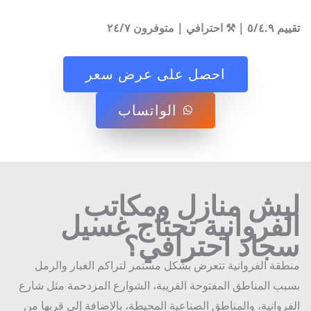
ترافي | متوفرون ٢٤/٧
احصل على عرض سعر
الواتساب
يش منازل ومكاتب
لفروانية تحتاج غسيل
جاد احترافي؟
قة الفروانية تتعرض بشكل مستمر لتراكم الغبار والرمل
ب المناطق المفتوحة القريبة، الشوارع المزدحمة مثل شارع
روانية، والمناطق الصناعية المحيطة، بالإضافة إلى قربها من