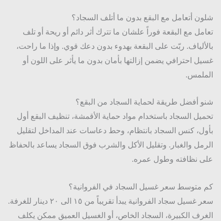
ت 
ن أتعامل مع البقع بدون ما أتلف السجاد؟
ومريح 
مل مع البقعة فوراً علشان ما تترك أثر دائم أو ريحة أو تلف
من 
جديد.
ألياف. ربّت على البقعة بهدوء بدون دعك قوي. وإذا ما راحت،
ل احترافي يضمن إزالتها بأمان بدون ما يأثر على اللون أو
لمس.
 أفضل طريقة لحماية السجاد من البقع؟
يل السجاد باستخدام مواد حماية الأقمشة، تنظيف البقع أول
ل، كنس السجاد بانتظام، وحط دعاسات عند المداخل لتقليل
مل والغبار. وتقليل الأكل والشرب فوق السجاد يساعد بالحفاظ
 نظافته وطول عمره.
متوسط سعر غسيل السجاد في الفروانية؟
سعر غسيل سجاد الفروانية يبدأ تقريباً من ١٥ الى ٢٠ دينار للغرفة.
رف الكبيرة، السجاد الخاص، أو الغسيل العميق ممكن يكلف