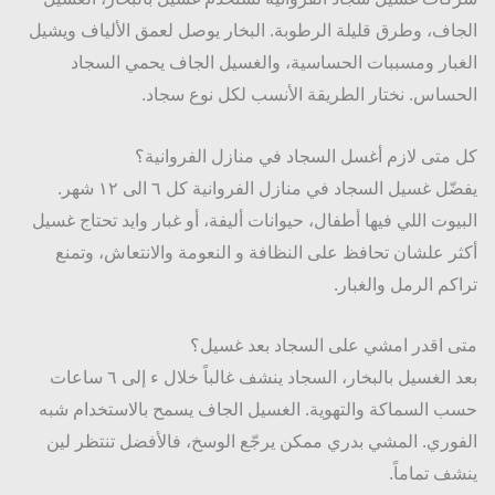
الطريق
اف، وطرق قليلة الرطوبة. البخار يوصل لعمق الألياف ويشيل
ة لي 
بار ومسببات الحساسية، والغسيل الجاف يحمي السجاد
راح 
يشتغلو
ساس. نختار الطريقة الأنسب لكل نوع سجاد.
ن فيها. 
استخد
متى لازم أغسل السجاد في منازل الفروانية؟
موا 
يفضّل غسيل السجاد في منازل الفروانية كل ٦ الى ١٢ شهر.
حلول 
يوت اللي فيها أطفال، حيوانات أليفة، أو غبار وايد تحتاج غسيل
صديقة 
ر علشان تحافظ على النظافة و النعومة والانتعاش، وتمنع
للبيئة 
وهذا 
كم الرمل والغبار.
طمأنن
ي جداً. 
 اقدر امشي على السجاد بعد غسيل؟
حين 
بعد الغسيل بالبخار، السجاد ينشف غالباً خلال ء إلى ٦ ساعات
بيتي 
 السماكة والتهوية. الغسيل الجاف يسمح بالاستخدام شبه
صار 
خالي 
وري. المشي بدري ممكن يرجّع الوسخ، فالأفضل تنتظر لين
من 
ف تماماً.
حشرا