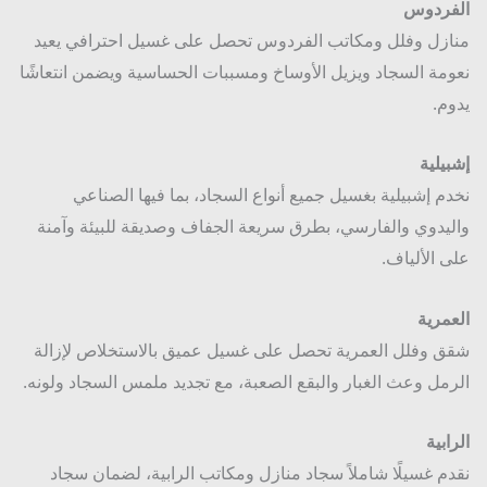
فردوس
زل وفلل ومكاتب الفردوس تحصل على غسيل احترافي يعيد
مة السجاد ويزيل الأوساخ ومسببات الحساسية ويضمن انتعاشًا
م.
يلية
م إشبيلية بغسيل جميع أنواع السجاد، بما فيها الصناعي
يدوي والفارسي، بطرق سريعة الجفاف وصديقة للبيئة وآمنة
 الألياف.
مرية
 وفلل العمرية تحصل على غسيل عميق بالاستخلاص لإزالة
مل وعث الغبار والبقع الصعبة، مع تجديد ملمس السجاد ولونه.
ابية
م غسيلًا شاملاً سجاد منازل ومكاتب الرابية، لضمان سجاد