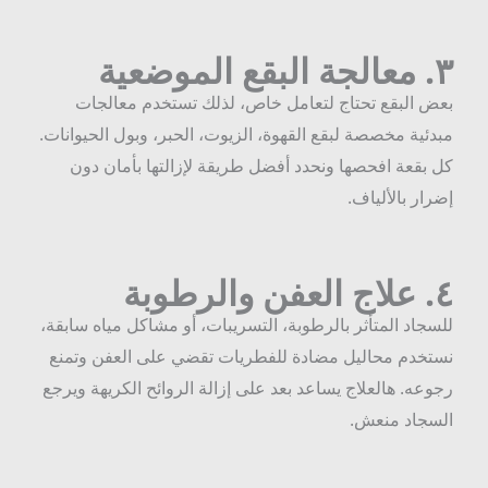
٣
معالجة البقع الموضعية
عض البقع تحتاج لتعامل خاص، لذلك تستخدم معالجات
بدئية مخصصة لبقع القهوة، الزيوت، الحبر، وبول الحيوانات.
ل بقعة افحصها ونحدد أفضل طريقة لإزالتها بأمان دون
ضرار بالألياف.
٤
علاج العفن والرطوبة
لسجاد المتأثر بالرطوبة، التسريبات، أو مشاكل مياه سابقة،
ستخدم محاليل مضادة للفطريات تقضي على العفن وتمنع
جوعه. هالعلاج يساعد بعد على إزالة الروائح الكريهة ويرجع
لسجاد منعش.