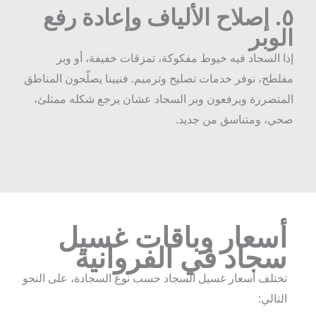
٥
إصلاح الألياف وإعادة رفع
لوبر
ذا السجاد فيه خيوط مفكوكة، تمزقات خفيفة، أو وبر
فلطح، نوفر خدمات تصليح وترميم. فنيينا يصلّحون المناطق
لمتضررة ويرفعون وبر السجاد عشان يرجع شكله ممتلئ،
حي، ومتناسق من جديد.
أسعار وباقات غسيل
سجاد في الفروانية
تختلف أسعار غسيل السجاد حسب نوع السجادة، على النحو
التالي: