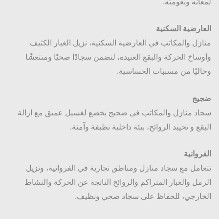
انه ونعومته.
ارضية السكنية
زل والمكاتب في العارضية السكنية، نزيل الغبار الكثيف
ساخ الحركة والبقع العنيدة، لنضمن سجادًا صحيًا ومنتعشًا
ليًا من مسببات الحساسية.
يج
د منازل والمكاتب في ضجيج يخضع لغسيل عميق مع ازالة
قع و تحييد الروائح، بيئة داخلية نظيفة وآمنة.
روانية
امل مع سجاد منازل ومناطق تجارية في الفروانية، ونزيل
مل والغبار المتراكم والروائح الناتجة عن الحركة والنشاط
ارجي، للحفاظ على سجاد صحي ونظيف.