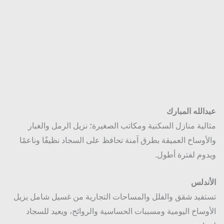
الله المبارك
لية منازل السكنية ومكاتب الصغيرة؛ نزيل الرمل والغبار
أوساخ العميقة بطرق آمنة تحافظ على السجاد نظيفًا وناعمًا
وم لفترة أطول.
ندلس
فيد شقق والفلل والمساحات التجارية من غسيل شامل يزيل
وساخ اليومية ومسببات الحساسية والروائح، ويعيد للسجاد