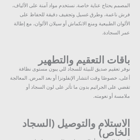
لمصمم يحتاج عناية خاصة. نستخدم مواد آمنة على الألياف،
رش ناعمة، وطرق غسيل وتجفيف دقيقة للحفاظ على
لألوان الطبيعية ومنع الانكماش أو سيلان الألوان، مع إطالة
مر السجادة.
اقات التعقيم والتطهير
وفر تعقيم صديق للبيئة للسجاد للي يبون مستوى نظافة
على، خصوصًا وقت انتشار الإنفلونزا أو بعد المرض. المعالجة
قضي على الجراثيم بدون ما تأثر على لون السجاد أو
لامسة أو نعومته.
لاستلام والتوصيل (السجاد
لخاص)