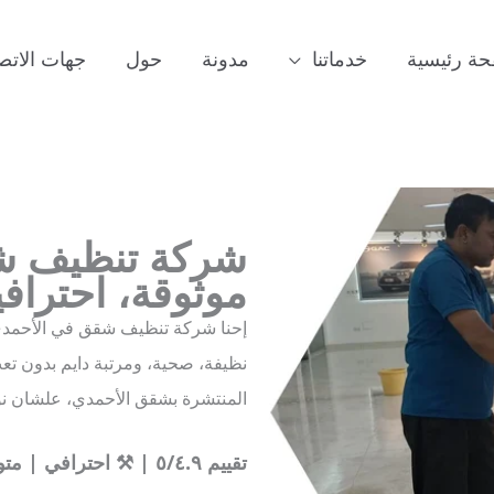
ة رئيسية
خدماتنا
مدونة
حول
جهات الاتص
شركة تنظيف ش
موثوقة، احترافي
إحنا شركة تنظيف شقق في الأحمد
نظيفة، صحية، ومرتبة دايم بدون تعب أ
المنتشرة بشقق الأحمدي، علشان نو
تقييم ٥/٤.٩ | ⚒ احترافي | متوفرون ٢٤/٧