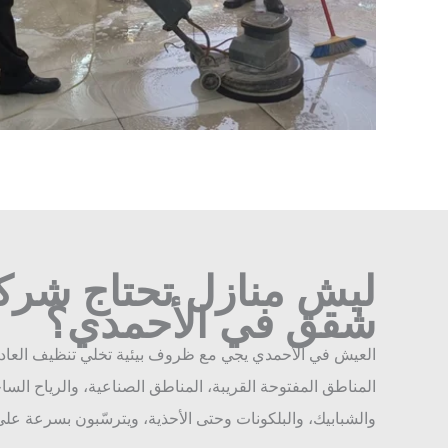
ليش منازل تحتاج شرك
شقق في الأحمدي؟
العيش في الأحمدي يجي مع ظروف بيئية تخلي تنظيف العاد
المناطق المفتوحة القريبة، المناطق الصناعية، والرياح الس
والشبابيك، والبلكونات وحتى الأحذية، ويترسّبون بسرعة على