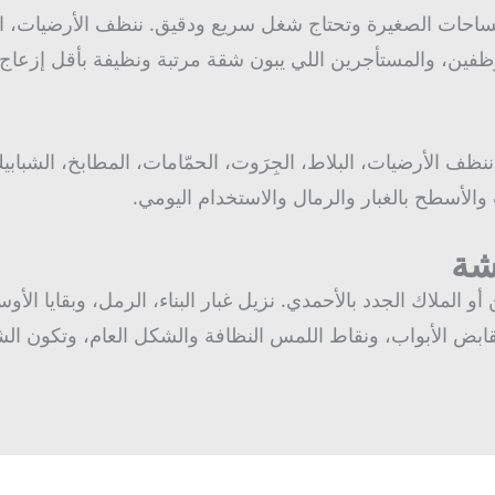
ات الصغيرة وتحتاج شغل سريع ودقيق. ننظف الأرضيات، الح
موظفين، والمستأجرين اللي يبون شقة مرتبة ونظيفة بأقل إزعاج.
ف الأرضيات، البلاط، الجِرَوت، الحمّامات، المطابخ، الشباب
والأسطح بالغبار والرمال والاستخدام اليومي.
شة
لملاك الجدد بالأحمدي. نزيل غبار البناء، الرمل، وبقايا الأوسا
مقابض الأبواب، ونقاط اللمس النظافة والشكل العام، وتكون ا