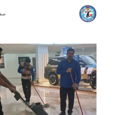
خطي
لى
صفح
لمحتوى