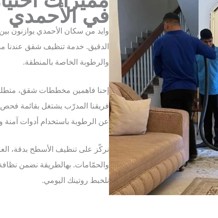
في الأحمدي
وايد من سكان الأحمدي يوازنون بين 
الدقيق. خدمة تنظيف شقق عندنا مص
والرطوبة الخاصة بالمنطقة.
إحنا فاهمين مخططات شقق، متطلبات
فريقنا المدرّب يشتغل بقائمة فحص من
عن الرطوبة باستخدام أدوات آمنة 
نركّز على تنظيف الأسطح بدقة، العن
والحمّامات. بهالطريقة نضمن نظافة
نلخبط روتينك اليومي.