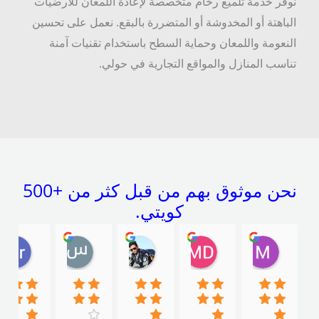
وفّر خدمة تلميع رخام متخصصة لإعادة اللمعان للأرضيات
لباهتة أو المخدوشة أو المتضررة بالبقع. نعمل على تحسين
لنعومة واللمعان وحماية السطح باستخدام تقنيات آمنة
ناسب المنازل والمواقع التجارية في حولي.
نحن موثوق بهم من قبل كثر من +500
كويتي.
Mahmoud Zaafan
MD uddin
Ishq Mastan
سلامه سعيد ابو عيسى
ojamal
16:44 30 Dec 20
19:21 03 Jun 22
18:01 03 Apr 24
11:29 22 Oct 24
13:10 29 Oct 24