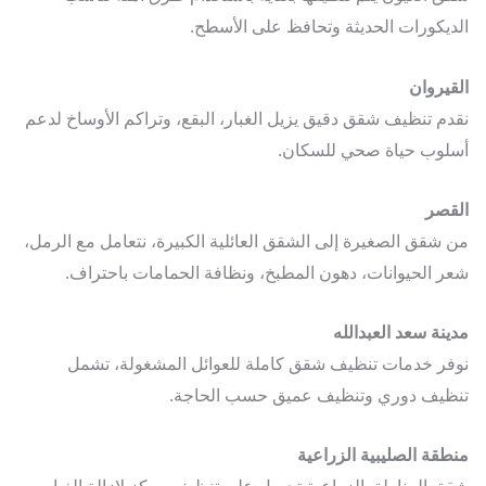
يكورات الحديثة وتحافظ على الأسطح.
يروان
م تنظيف شقق دقيق يزيل الغبار، البقع، وتراكم الأوساخ لدعم
وب حياة صحي للسكان.
صر
شقق الصغيرة إلى الشقق العائلية الكبيرة، نتعامل مع الرمل،
 الحيوانات، دهون المطبخ، ونظافة الحمامات باحتراف.
نة سعد العبدالله
ر خدمات تنظيف شقق كاملة للعوائل المشغولة، تشمل
يف دوري وتنظيف عميق حسب الحاجة.
قة الصليبية الزراعية
 المناطق الزراعية تحصل على تنظيف مركز لإزالة الغبار