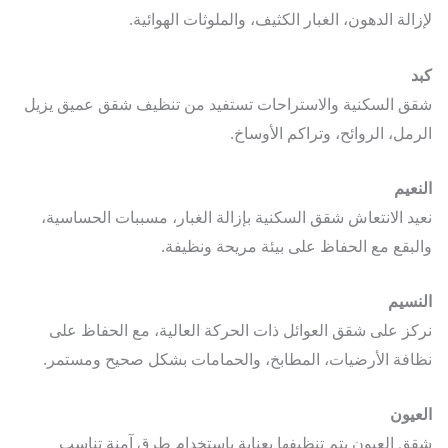
الة الدهون، الغبار الكثيف، والملوثات الهوائية.
 السكنية والاستراحات تستفيد من تنظيف شقق عميق يزيل
مل، الروائح، وتراكم الأوساخ.
عيم
د الانتعاش شقق السكنية بإزالة الغبار، مسببات الحساسية،
بقع مع الحفاظ على بيئة مريحة ونظيفة.
سيم
ز على شقق العوائل ذات الحركة العالية، مع الحفاظ على
فة الأرضيات، المطابخ، والحمامات بشكل صحيح ومستمر.
يون
 العيون يتم تنظيفها بعناية باستخدام طرق آمنة تناسب