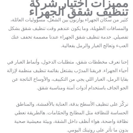
ميزات اختيار شركة
نظيف شقق الجهراء
ر من سكان الجهراء يوازنون بين الشغل، مسؤوليات العائلة،
مسافات الطويلة، وما يكون عندهم وقت تنظيف شقق بشكل
يلي. خدمة تنظيف شقق الجهراء عندنا مصممة تخفف عنك
بء وتعالج الغبار والرمل بفعالية.
ا نعرف مخططات شقق، متطلبات الدخول، وأنماط الغبار في
اء الجهراء. فريقنا المدرّب يشتغل بقائمة تنظيف منظمة لإزالة
يا الرمل، الغبار اللي يجي من التكييف، والأوساخ الناتجة عن
و الجاف باستخدام أدوات آمنة ومناسبة شقق.
ّز على تنظيف الأسطح بدقة، العناية بالأقمشة، والمناطق
ساسة للنظافة مثل المطابخ والحمّامات. هالطريقة تعطي
فة واضحة، هواء أنظف داخل الشقة، وبيئة معيشية صحية
ن ما تأثر على روتينك اليومي.