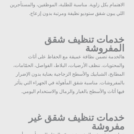
لاهتمام بكل زاوية. مناسبة للطلبة، الموظفين، والمستأجرين
للي يبون شقق ستوديو نظيفة ومرتبة بدون إزعاج.
دمات تنظيف شقق
لمفروشة
الخدمة تضمن نظافة عميقة مع الحفاظ على أثاث
المحتويات. ننظف الأرضيات، البلاط، الفواصل، الحمّامات،
لمطابخ، الشبابيك والأسطح الزجاجية بعناية بدون الإضرار
المفروشات. مناسبة شقق المأهولة في الجهراء التي يتأثر
يها أثاث والأسطح بالغبار والرمال والاستخدام اليومي.
دمات تنظيف شقق غير
فروشة