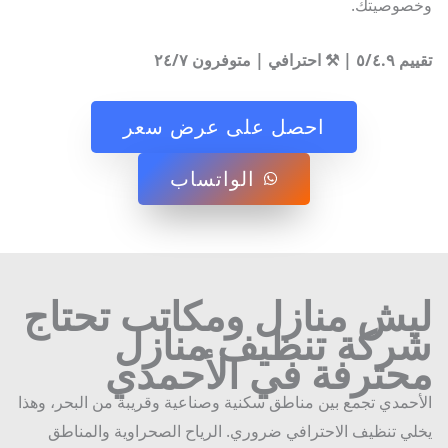
صوصيتك.
ترافي | متوفرون ٢٤/٧
احصل على عرض سعر
الواتساب
يش منازل ومكاتب تحتاج
ركة تنظيف منازل
حترفة في الأحمدي
حمدي تجمع بين مناطق سكنية وصناعية وقريبة من البحر، وهذا
ي تنظيف الاحترافي ضروري. الرياح الصحراوية والمناطق