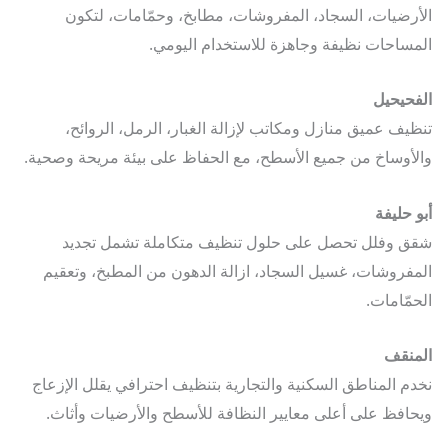
رضيات، السجاد، المفروشات، مطابخ، وحمّامات، لتكون
ساحات نظيفة وجاهزة للاستخدام اليومي.
حيحيل
يف عميق منازل ومكاتب لإزالة الغبار، الرمل، الروائح،
أوساخ من جميع الأسطح، مع الحفاظ على بيئة مريحة وصحية.
 حليفة
 وفلل تحصل على حلول تنظيف متكاملة تشمل تجديد
فروشات، غسيل السجاد، ازالة الدهون من المطبخ، وتعقيم
مّامات.
نقف
م المناطق السكنية والتجارية بتنظيف احترافي يقلل الإزعاج
افظ على أعلى معايير النظافة للأسطح والأرضيات وأثاث.