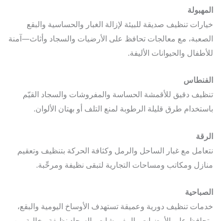
هبولة
رات تنظيف صديقة للبيئة لإزالة الغبار والحساسية والبقع
عبة، مع معالجات تحافظ على الأرضيات والسجاد وأثاث—آمنة
طفال والحيوانات الأليفة.
فنطاس
يف دقيق للأقمشة الحساسة والمفروشات والسجاد القيّم
تخدام طرق قليلة الرطوبة لمنع التلف أو بهتان الألوان.
قة
امل مع غبار الساحل والرمل وكثافة الحركة بتنظيف وتعقيم
زل ومكاتب ومساحات التجارية لتبقى نظيفة ومرحِّبة.
باحية
ات تنظيف دورية وعميقة تستهدف الأوساخ اليومية والبقع،
افظ على الأرضيات والمفروشات والسجاد نظيفة وخالية من