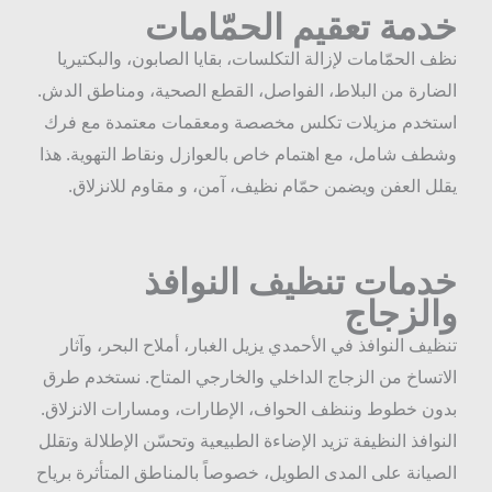
دمة تعقيم الحمّامات
ظف الحمّامات لإزالة التكلسات، بقايا الصابون، والبكتيريا
لضارة من البلاط، الفواصل، القطع الصحية، ومناطق الدش.
ستخدم مزيلات تكلس مخصصة ومعقمات معتمدة مع فرك
شطف شامل، مع اهتمام خاص بالعوازل ونقاط التهوية. هذا
قلل العفن ويضمن حمّام نظيف، آمن، و مقاوم للانزلاق.
دمات تنظيف النوافذ
الزجاج
نظيف النوافذ في الأحمدي يزيل الغبار، أملاح البحر، وآثار
لاتساخ من الزجاج الداخلي والخارجي المتاح. نستخدم طرق
دون خطوط وننظف الحواف، الإطارات، ومسارات الانزلاق.
لنوافذ النظيفة تزيد الإضاءة الطبيعية وتحسّن الإطلالة وتقلل
لصيانة على المدى الطويل، خصوصاً بالمناطق المتأثرة برياح