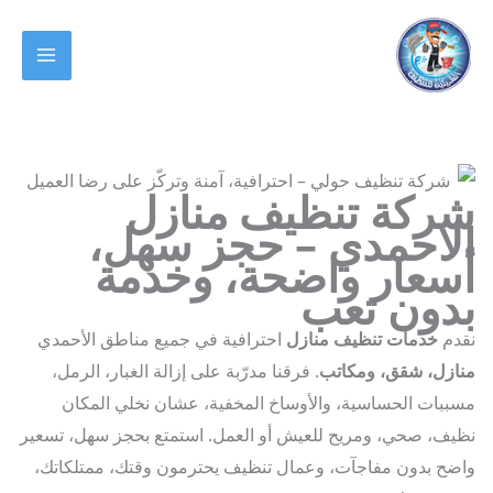
MAIN
وى
MENU
ركة تنظيف منازل
لاحمدي – حجز سهل،
سعار واضحة، وخدمة
دون تعب
دم
خدمات تنظيف منازل
احترافية في جميع مناطق الأحمدي
زل، شقق، ومكاتب
. فرقنا مدرّبة على إزالة الغبار، الرمل،
بات الحساسية، والأوساخ المخفية، عشان نخلي المكان
ف، صحي، ومريح للعيش أو العمل. استمتع بحجز سهل، تسعير
ح بدون مفاجآت، وعمال تنظيف يحترمون وقتك، ممتلكاتك،