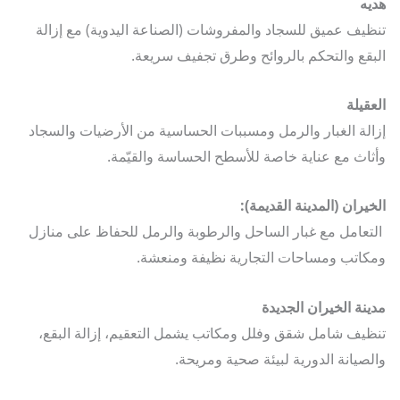
ه
يف عميق للسجاد والمفروشات (الصناعة اليدوية) مع إزالة
قع والتحكم بالروائح وطرق تجفيف سريعة.
قيلة
لة الغبار والرمل ومسببات الحساسية من الأرضيات والسجاد
اث مع عناية خاصة للأسطح الحساسة والقيّمة.
يران (المدينة القديمة):
عامل مع غبار الساحل والرطوبة والرمل للحفاظ على منازل
اتب ومساحات التجارية نظيفة ومنعشة.
نة الخيران الجديدة
يف شامل شقق وفلل ومكاتب يشمل التعقيم، إزالة البقع،
صيانة الدورية لبيئة صحية ومريحة.