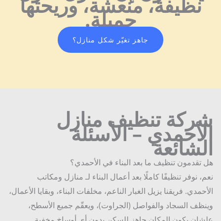
نظيفة، منعشة، وريحتها
حشرا
جميلة.
ت في 
مدينة 
الكويت
جاهز تغيّر شكل منازل؟
، أقدر 
أقول 
إن 
همومي 
انتهت! 
من 
ركة تنظيف منازل
البداية، 
أحمدي – الأسئلة
كان 
لشائعة
فريقهم 
متفهم 
تقدمون تنظيف ما بعد البناء في الأحمدي؟
ويطمن. 
، نوفر تنظيفًا كاملًا بعد أعمال البناء لـ منازل ومكاتب
سمعوا 
حمدي. فريقنا يزيل الغبار الناعم، مخلفات البناء، وبقايا الأعمال،
مخاوف
ي 
ظف السجاد والفواصل (الجراوت)، ويعقّم جميع الأسطح،
وشرحو
ان يكون المكان جاهز للسكن بدون أي أوساخ مخفية.