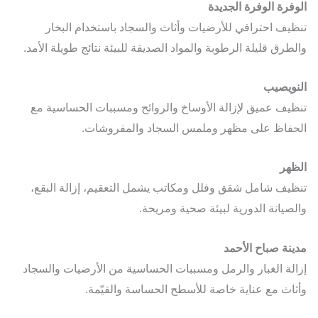
فرة الوفرة الجديدة
يف احترافي للأرضيات وأثاث والسجاد باستخدام البخار
طرق قليلة الرطوبة والمواد الصديقة للبيئة نتائج طويلة الأمد.
ويصيب
يف عميق لإزالة الأوساخ والروائح ومسببات الحساسية مع
فاظ على مظهر وملمس السجاد والمفروشات.
هر
يف شامل شقق وفلل ومكاتب يشمل التعقيم، إزالة البقع،
صيانة الدورية لبيئة صحية ومريحة.
نة صباح الأحمد
لة الغبار والرمل ومسببات الحساسية من الأرضيات والسجاد
اث مع عناية خاصة للأسطح الحساسة والقيّمة.