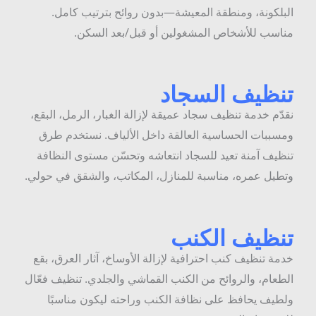
لبلكونة، ومنطقة المعيشة—بدون روائح بترتيب كامل.
ناسب للأشخاص المشغولين أو قبل/بعد السكن.
نظيف السجاد
قدّم خدمة تنظيف سجاد عميقة لإزالة الغبار، الرمل، البقع،
مسببات الحساسية العالقة داخل الألياف. نستخدم طرق
نظيف آمنة تعيد للسجاد انتعاشه وتحسّن مستوى النظافة
تطيل عمره، مناسبة للمنازل، المكاتب، والشقق في حولي.
نظيف الكنب
دمة تنظيف كنب احترافية لإزالة الأوساخ، آثار العرق، بقع
لطعام، والروائح من الكنب القماشي والجلدي. تنظيف فعّال
لطيف يحافظ على نظافة الكنب وراحته ليكون مناسبًا