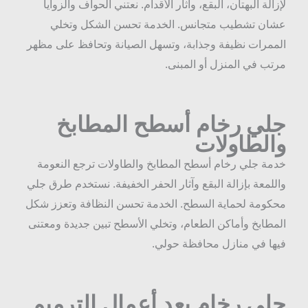
إزالة البهتان، البقع، وآثار الأقدام. نعتني الحواف والزوايا
شان تشطيب متجانس. الخدمة تحسن الشكل وتخلي
لممرات نظيفة وجذابة، وتسهل الصيانة وتحافظ على مظهر
رتب في المنزل أو المبنى.
لي رخام أسطح المطابخ
الطاولات
دمة جلي رخام أسطح المطابخ والطاولات ترجع النعومة
اللمعة بإزالة البقع وآثار الحفر الخفيفة. نستخدم طرق جلي
حكومة لحماية السطح. الخدمة تحسن النظافة وتعزز شكل
لمطابخ وأماكن الطعام، وتخلي الأسطح تبين جديدة ومعتنى
يها في منازل محافظة حولي.
لي رخام بعد أعمال الترميم