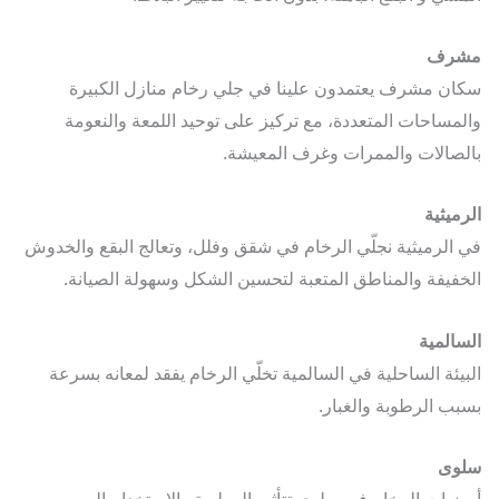
رف
ن مشرف يعتمدون علينا في جلي رخام منازل الكبيرة
مساحات المتعددة، مع تركيز على توحيد اللمعة والنعومة
صالات والممرات وغرف المعيشة.
ميثية
الرميثية نجلّي الرخام في شقق وفلل، وتعالج البقع والخدوش
فيفة والمناطق المتعبة لتحسين الشكل وسهولة الصيانة.
المية
يئة الساحلية في السالمية تخلّي الرخام يفقد لمعانه بسرعة
ب الرطوبة والغبار.
وى
يات الرخام في سلوى تتأثر بالرطوبة والاستخدام اليومي.