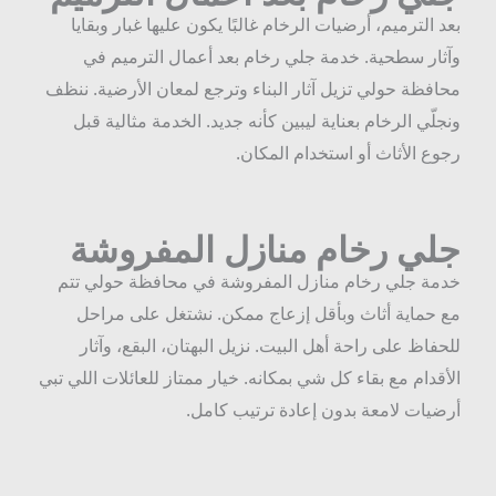
عد الترميم، أرضيات الرخام غالبًا يكون عليها غبار وبقايا
آثار سطحية. خدمة جلي رخام بعد أعمال الترميم في
حافظة حولي تزيل آثار البناء وترجع لمعان الأرضية. ننظف
نجلّي الرخام بعناية ليبين كأنه جديد. الخدمة مثالية قبل
جوع الأثاث أو استخدام المكان.
لي رخام منازل المفروشة
دمة جلي رخام منازل المفروشة في محافظة حولي تتم
ع حماية أثاث وبأقل إزعاج ممكن. نشتغل على مراحل
لحفاظ على راحة أهل البيت. نزيل البهتان، البقع، وآثار
لأقدام مع بقاء كل شي بمكانه. خيار ممتاز للعائلات اللي تبي
رضيات لامعة بدون إعادة ترتيب كامل.