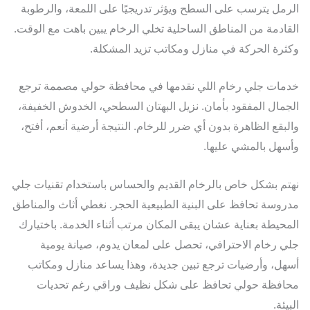
مل يترسب على السطح ويؤثر تدريجيًا على اللمعة، والرطوبة
ادمة من المناطق الساحلية تخلي الرخام يبين باهت مع الوقت.
رة الحركة في منازل ومكاتب تزيد المشكلة.
ات جلي رخام اللي نقدمها في محافظة حولي مصممة ترجع
مال المفقود بأمان. نزيل البهتان السطحي، الخدوش الخفيفة،
بقع الظاهرة بدون أي ضرر للرخام. النتيجة أرضية أنعم، أفتح،
هل بالمشي عليها.
م بشكل خاص بالرخام القديم والحساس باستخدام تقنيات جلي
وسة تحافظ على البنية الطبيعية الحجر. نغطي أثاث والمناطق
حيطة بعناية عشان يبقى المكان مرتب أثناء الخدمة. باختيارك
 رخام الاحترافي، تحصل على لمعان يدوم، صيانة يومية
ل، وأرضيات ترجع تبين جديدة، وهذا يساعد منازل ومكاتب
فظة حولي تحافظ على شكل نظيف وراقي رغم تحديات
ئة.