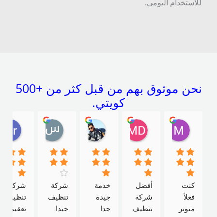
لاستخدام اليومي.
نحن موثوق بهم من قبل كثر من +500
كويتي.
Mahmoud Zaafan
MD uddin
Ishq Mastan
سلامه سعيد ابو عيسى
ojamal
16:44 30 Dec 20
19:21 03 Jun 22
18:01 03 Apr 24
11:29 22 Oct 24
13:10 29 Oct 24
كنت 
أفضل 
خدمة 
شركة 
شركة 
فعلاً 
شركة 
جيدة 
تنظيف 
تنظيف 
متوتر 
تنظيف 
جدا
جيدا
تعقيم 