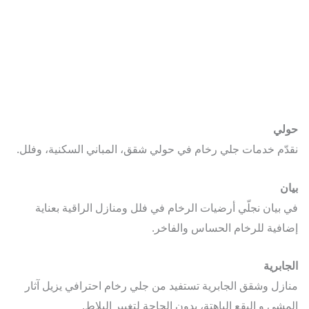
لي
ّم خدمات جلي رخام في حولي شقق، المباني السكنية، وفلل.
ن
بيان نجلّي أرضيات الرخام في فلل ومنازل الراقية بعناية
فية للرخام الحساس والفاخر.
ابرية
زل وشقق الجابرية تستفيد من جلي رخام احترافي يزيل آثار
شي و البقع الباهتة، بدون الحاجة لتغيير البلاط.