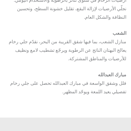
ّي الأرضيات لإزالة البقع، تقليل خشونة السطح، وتحسين
ظافة والشكل العام.
شعب
زل الشعب، بما فيها شقق القريبة من البحر، نقدّم جلي رخام
لج البهتان الناتج عن الرطوبة ويرجّع تشطيب لامع ونظيف
رضيات والمناطق المشتركة.
رك العبدالله
 وشقق الواسعة في مبارك العبدالله تحصل على جلي رخام
يلي يعيد اللمعة ويوحّد المظهر.