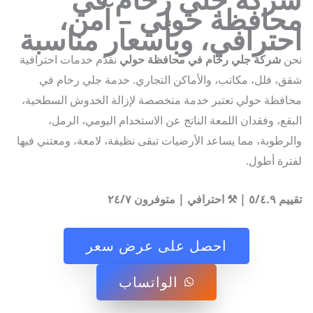
حافظة حولي – آمن،
حترافي، وبأسعار مناسبة
ن
شركة جلي رخام في محافظة حولي
نقدّم خدمات احترافية
، فلل، مكاتب، والأماكن التجاري. خدمة جلي رخام في
فظة حولي تعتبر خدمة متخصصة لإزالة الخدوش السطحية،
قع، وفقدان اللمعة الناتج عن الاستخدام اليومي، الرمل،
رطوبة، مما يساعد الأرضيات تبقى نظيفة، لامعة، ومعتني فيها
رة أطول.
ترافي | متوفرون ٢٤/٧
احصل على عرض سعر
الواتساب