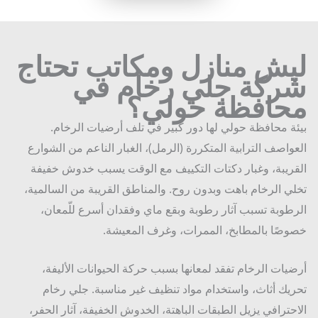
يش منازل ومكاتب تحتاج
ركة جلي رخام في
حافظة حولي؟
ة محافظة حولي لها دور كبير في تلف أرضيات الرخام.
واصف الترابية المتكررة (الرمل)، الغبار الناعم من الشوارع
ريبة، وغبار دكتات التكييف مع الوقت يسبب خدوش خفيفة
ي الرخام باهت وبدون روح. والمناطق القريبة من السالمية،
طوبة تسبب آثار رطوبة وبقع ماي وفقدان أسرع للّمعان،
صًا بالمطابخ، الممرات، وغرف المعيشة.
يات الرخام تفقد لمعانها بسبب حركة الحيوانات الأليفة،
يك أثاث، واستخدام مواد تنظيف غير مناسبة. جلي رخام
حترافي يزيل الطبقات الباهتة، الخدوش الخفيفة، آثار الحفر،