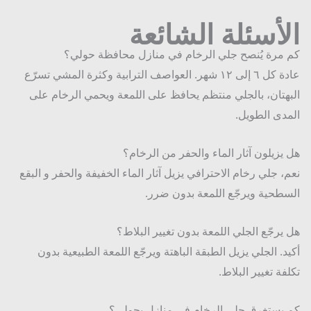
حشرا
أسئلة الشائعة
ت في 
مدينة 
مرة يُنصح جلي الرخام في منازل محافظة حولي؟
الكويت
عادة كل ٦ إلى ١٢ شهر. العواصف الترابية وكثرة المشي تسرّع
، أقدر 
أقول 
هتان، بالجلي منتظم يحافظ على اللمعة ويحمي الرخام على
إن 
دى الطويل.
همومي 
انتهت! 
يزيلون آثار الماء والحفر من الرخام؟
من 
، جلي رخام الاحترافي يزيل آثار الماء الخفيفة والحفر و البقع
البداية، 
طحية ويرجّع اللمعة بدون ضرر.
كان 
فريقهم 
متفهم 
يرجّع الجلي اللمعة بدون تغيير البلاط؟
ويطمن. 
د. الجلي يزيل الطبقة الباهتة ويرجّع اللمعة الطبيعية بدون
سمعوا 
فة تغيير البلاط.
مخاوف
ي 
يستغرق جلي الرخام في منازل بحولي؟
وشرحو