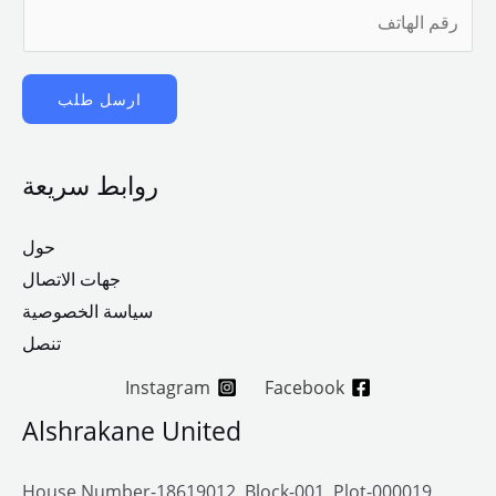
ر
*
ق
م
ارسل طلب
ا
ل
ه
روابط سريعة
ا
ت
حول
ف
جهات الاتصال
سياسة الخصوصية
تنصل
Instagram
Facebook
Alshrakane United
House Number-18619012, Block-001, Plot-000019,