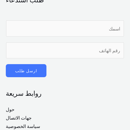
ا
س
م
ر
*
ق
م
ارسل طلب
ا
ل
ه
روابط سريعة
ا
ت
حول
ف
جهات الاتصال
سياسة الخصوصية