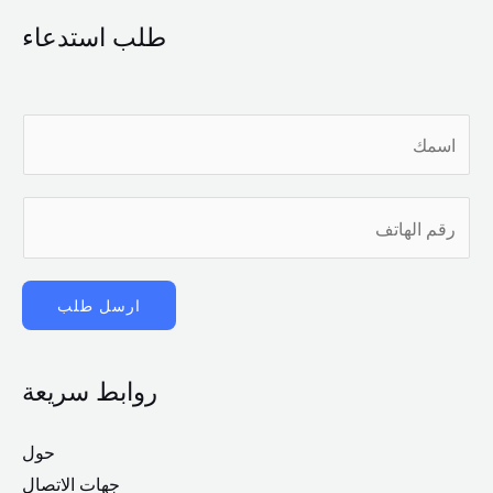
طلب استدعاء
ا
س
م
ر
*
ق
م
ارسل طلب
ا
ل
ه
روابط سريعة
ا
ت
حول
ف
جهات الاتصال