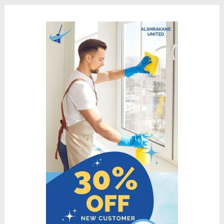
ح
ث
ع
ن
: