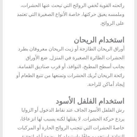
رائحته القوية تُخفي الروائح التي تبحث عنها الحشرات،
وملمسه يعيق حركتها، خاصة الأنواع الصغيرة التي تعتمد
على الروائح.
استخدام الريحان
أوراق الريحان الطازجة أو زيت الريحان معروفان بطرد
الحشرات الطائرة الصغيرة في المنزل. ضع الأوراق
بجانب أسطح المطبخ، النوافذ، أو قرب صناديق القمامة.
رائحة الريحان تُربك الحشرات وتمنعها من تتبع الطعام أو
إيجاد أماكن للراحة.
استخدام الفلفل الأسود
رش الفلفل الأسود الجاف عند نقاط الدخول أو الزوايا
يردع حركة الحشرات. لا يقتلها لكنه يسبب لها انزعاجًا،
خاصةً الحشرات التي تتجنب الروائح الحارة أو المركبات
النفاذة. استخدمه جافًا واستبدله كل بضعة أيام لتحقيق