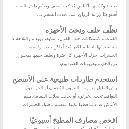
بغطاء وكيّسها بأكياس مُحكمة. نظف وتعقّم داخل السلة
أسبوعيًا لإزالة الروائح التي تجذب الحشرات.
نظّف خلف وتحت الأجهزة
الفتات والانسكابات خلف الفرن، المايكروويف، والثلاجة لا
يتم تنظيفها بانتظام لكنها تُعد أماكن جذب رئيسية
الحشرات. حرّك الأجهزة كل فترة ونظف خلفها بمحلول
من الخل وبيكربونات الصوديوم.
استخدم طاردات طبيعية على الأسطح
رش القليل من زيت الليمون المُخفف أو الخل حول
النوافذ، تحت الخزائن، أو بجانب سلات القمامة. هذه
الأماكن قد لا نلاحظها لكنها مفضلة لاختباء الحشرات.
افحص مصارف المطبخ أسبوعيًا
مصارف الأحواض تُعتبر بيئة ممتازة لتكاثر الحشرات