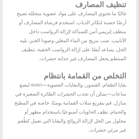
تنظيف المصارف
غالبًا ما تحتوي المصارف على مواد عضوية متحللة تصبح
أرضًا خصبة لتكاثر الذباب. استخدم فرشاة المصارف أو
منظف إنزيمي آمن للسباكة لإزالة الرواسب داخل
الأنابيب. صب مزيج من الماء المغلي وصودا الخبز، يليه
الخل، يساعد أيضًا على إزالة الرواسب الخفية. تنظيف
المنتظم يجعل المصارف غير جذابة حشرات.
التخلص من القمامة بانتظام
بقايا الطعام، القشور، والنفايات العضوية—even لبضع
ساعات—يمكن أن تجذب الحشرات الطائرة الصغيرة في
منازل. قم بتفريغ سلات القمامة يوميًا، خاصة في المطبخ
والحمام. نظف الحاويات أسبوعيًا باستخدام مطهر أو
محلول من الخل لإزالة الروائح والبقايا التي تعمل كطُعم
غير مرئي حشرات.